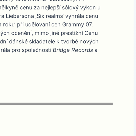
mělkyně cenu za nejlepší sólový výkon u
ra Liebersona ‚Six realms‘ vyhrála cenu
m roku‘ při udělovaní cen Grammy 07.
ých ocenění, mimo jiné prestižní Cenu
řední dánské skladatele k tvorbě nových
rála pro společnosti
Bridge Records
a