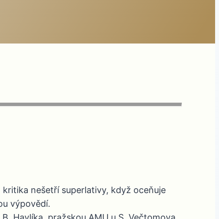
ritika nešetří superlativy, když oceňuje
nou výpovědí.
u B. Havlíka, pražskou AMU u S. Večtomova