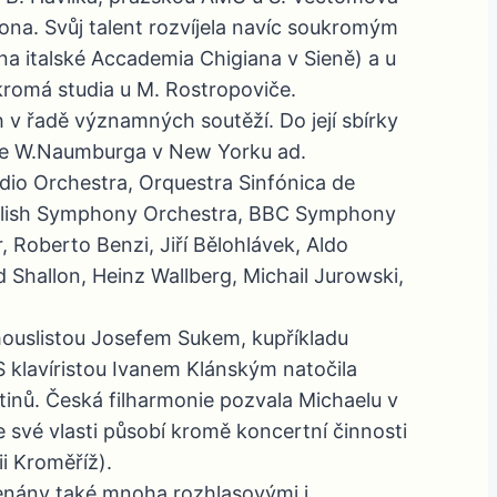
ona. Svůj talent rozvíjela navíc soukromým
na italské Accademia Chigiana v Sieně) a u
ukromá studia u M. Rostropoviče.
v řadě významných soutěží. Do její sbírky
těže W.Naumburga v New Yorku ad.
dio Orchestra, Orquestra Sinfónica de
nglish Symphony Orchestra, BBC Symphony
, Roberto Benzi, Jiří Bělohlávek, Aldo
d Shallon, Heinz Wallberg, Michail Jurowski,
ouslistou Josefem Sukem, kupříkladu
 klavíristou Ivanem Klánským natočila
tinů. Česká filharmonie pozvala Michaelu v
 Ve své vlasti působí kromě koncertní činnosti
i Kroměříž).
enány také mnoha rozhlasovými i