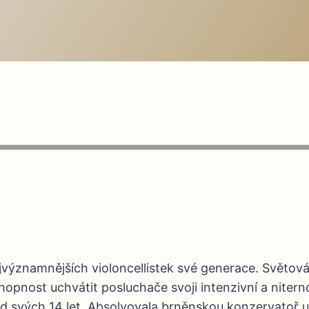
ýznamnějších violoncellistek své generace. Světová k
hopnost uchvátit posluchače svoji intenzivní a niter
od svých 14 let. Absolvovala brněnskou konzervatoř 