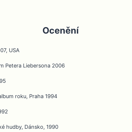
Ocenění
07, USA
m Petera Liebersona 2006
995
 album roku, Praha 1994
1992
ké hudby, Dánsko, 1990