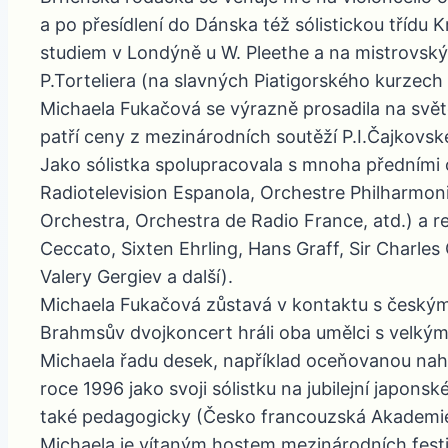
a po přesídlení do Dánska též sólistickou třídu
studiem v Londýně u W. Pleethe a na mistrovskýc
P.Torteliera (na slavných Piatigorského kurzech
Michaela Fukačová se výrazně prosadila na svět
patří ceny z mezinárodních soutěží P.I.Čajkovs
Jako sólistka spolupracovala s mnoha předními 
Radiotelevision Espanola, Orchestre Philharm
Orchestra, Orchestra de Radio France, atd.) a re
Ceccato, Sixten Ehrling, Hans Graff, Sir Charles
Valery Gergiev a další).
Michaela Fukačová zůstavá v kontaktu s českým
Brahmsův dvojkoncert hráli oba umělci s velkým
Michaela řadu desek, například oceňovanou nahrá
roce 1996 jako svoji sólistku na jubilejní japonsk
také pedagogicky (Česko francouzská Akademie v
Michaela je vítaným hostem mezinárodních fest