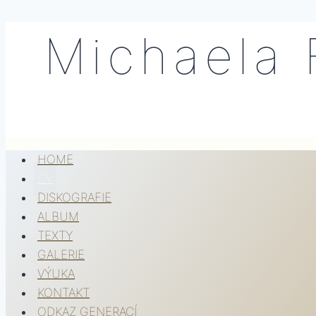
Přeskočit
Michaela 
na
obsah
HOME
CV
DISKOGRAFIE
ALBUM
TEXTY
GALERIE
VÝUKA
KONTAKT
ODKAZ GENERACÍ