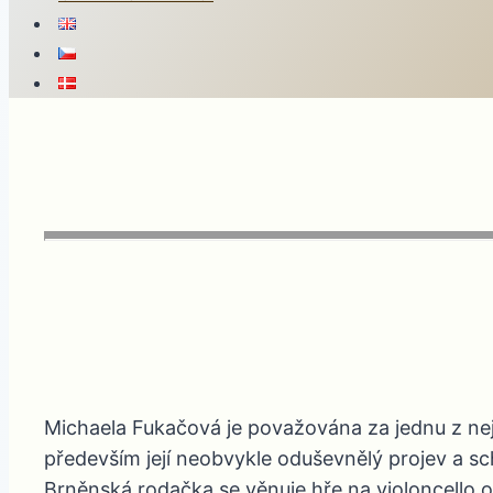
Michaela Fukačová je považována za jednu z nejv
především její neobvykle oduševnělý projev a sc
Brněnská rodačka se věnuje hře na violoncello 