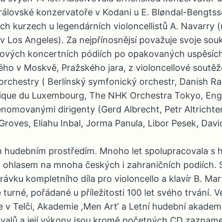
 Královské konzervatoře v Kodani u E. Bløndal-Bengtss
h kurzech u legendárních violoncellistů A. Navarry (
 v Los Angeles). Za nejpřínosnějsí považuje svoje so
ových koncertních pódiích po opakovaných uspěsích 
kého v Moskvě, Pražského jara, z violoncellové sou
orchestry ( Berlínský symfonický orchestr, Danish Ra
onique du Luxembourg, The NHK Orchestra Tokyo, E
nomovanými dirigenty (Gerd Albrecht, Petr Altrichter
 Groves, Eliahu Inbal, Jorma Panula, Libor Pesek, Davi
 hudebním prostředím. Mnoho let spolupracovala s h
 ohlasem na mnoha českých i zahraničních podiích. S
vku kompletního díla pro violoncello a klavír B. Mar
é turné, pořádané u příležitosti 100 let svého trvání.
 Telči, Akademie ,Men Art‘ a Letní hudební akademi
ivalů a její výkony jsou kromě početných CD zaznam