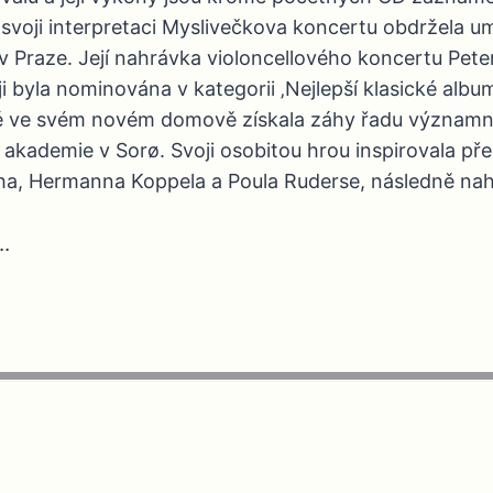
 svoji interpretaci Myslivečkova koncertu obdržela u
v Praze. Její nahrávka violoncellového koncertu Pete
byla nominována v kategorii ‚Nejlepší klasické albu
aké ve svém novém domově získala záhy řadu významn
é akademie v Sorø. Svoji osobitou hrou inspirovala p
cha, Hermanna Koppela a Poula Ruderse, následně nah
..