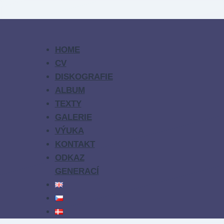
HOME
CV
DISKOGRAFIE
ALBUM
TEXTY
GALERIE
VÝUKA
KONTAKT
ODKAZ
GENERACÍ