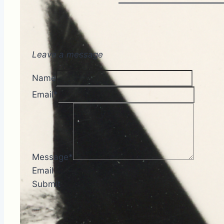
Leave a message
Name
Email
*
Message
*
Email
Submit