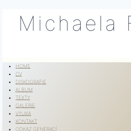
Přeskočit
Michaela 
na
obsah
HOME
CV
DISKOGRAFIE
ALBUM
TEXTY
GALERIE
VÝUKA
KONTAKT
ODKAZ GENERACÍ