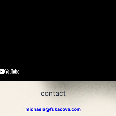
contact
michaela@fukacova.com